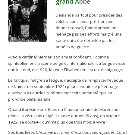
grand Abbé
Demandé partout pour présider des
célébrations, pour prêcher, pour
donner conseil, Dom Marmion ne
ménage pas ses efforts malgré une
santé qui a été ébranlée par les
années de guerre.
Avec le cardinal Mercier, son ami et confident, il domine
spirituellement la scène belge et internationale. La longue visite
que lui rend, en 1920, la reine Elisabeth en est un témoignage.
Le fait que, malgré sa fatigue, il accepte de remplacer l'évêque
de Namur (en septembre 1922) pour conduire le pèlerinage
diocésain à Lourdes confirme tant cette notoriété que sa
profonde piété mariale.
Quand il préside aux fêtes du Cinquantenaire de Maredsous
(dont il a vécu puis dirigé l'histoire durant 35 ans), en octobre
1922, se doute-t-il qu'il n'a plus que trois mois à vivre?
Ses trois livres C
hrist, vie de l'âme
;
Christ dans ses mystères
;
Christ