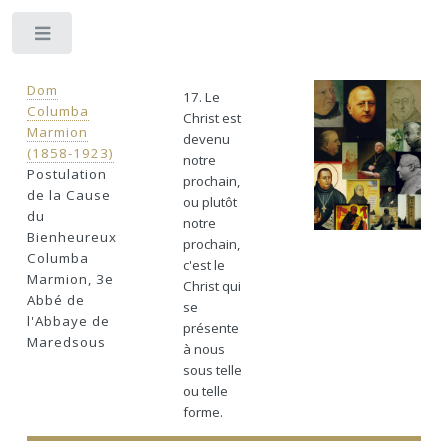
Toggle
Dom
17. Le
Columba
Christ est
Marmion
devenu
(1858-1923)
notre
Postulation
prochain,
de la Cause
ou plutôt
du
notre
Bienheureux
prochain,
Columba
c'est le
Marmion, 3e
Christ qui
Abbé de
se
l'Abbaye de
présente
Maredsous
à nous
sous telle
ou telle
forme.