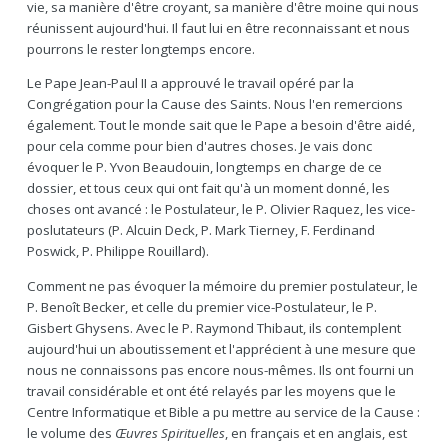
vie, sa manière d'être croyant, sa manière d'être moine qui nous
réunissent aujourd'hui. Il faut lui en être reconnaissant et nous
pourrons le rester longtemps encore.
Le Pape Jean-Paul II a approuvé le travail opéré par la
Congrégation pour la Cause des Saints. Nous l'en remercions
également. Tout le monde sait que le Pape a besoin d'être aidé,
pour cela comme pour bien d'autres choses. Je vais donc
évoquer le P. Yvon Beaudouin, longtemps en charge de ce
dossier, et tous ceux qui ont fait qu'à un moment donné, les
choses ont avancé : le Postulateur, le P. Olivier Raquez, les vice-
poslutateurs (P. Alcuin Deck, P. Mark Tierney, F. Ferdinand
Poswick, P. Philippe Rouillard).
Comment ne pas évoquer la mémoire du premier postulateur, le
P. Benoît Becker, et celle du premier vice-Postulateur, le P.
Gisbert Ghysens. Avec le P. Raymond Thibaut, ils contemplent
aujourd'hui un aboutissement et l'apprécient à une mesure que
nous ne connaissons pas encore nous-mêmes. Ils ont fourni un
travail considérable et ont été relayés par les moyens que le
Centre Informatique et Bible a pu mettre au service de la Cause :
le volume des
Œuvres Spirituelles
, en français et en anglais, est