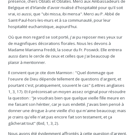
présence, chers Oblats et Oblates. Merci aux Ambassadeurs de
Belgique et d'Irlande d'avoir rivalisé d'hospitalité pour qu'il soit
vrai, ici aussi, que "ubi missa, ibi mensa". Merci au P. Abbé de
Saint-Paul-hors-les-murs et à sa communauté, pour leur
hospitalité eucharistique, aujourd'hui.
Où que mon regard se soit porté, j'ai pu reposer mes yeux sur
de magnifiques décorations florales. Nous les devons à
Madame Marianna Freddi, la soeur du Fr. Poswick. Elle entrera
aussi dans le cercle de ceux et celles que j'ai beaucoup de
plaisir à mentionner.
Il convient que je cite dom Marmion : "Quel dommage que
l'oeuvre de Dieu dépende tellement de questions d'argent, et
pourtant c'est, pratiquement, souvent le cas" (Lettres anglaises
1, 3, 17). Et il préconisait un moyen assez original pour résoudre
la question : "Je voudrais bien que quelque vieille fille meure en
me faisant son héritier, car je suis endetté. J'avais bien pensé à
donner une drogue à une vieille d'ici qui m'aime beaucoup; mais
je crains qu'elle n'ait pas encore fait son testament, et ça
gâcherait tout" (Ibid, 1, 3, 2).
Nous avons été évidemment affrontés à cette question d'argent.