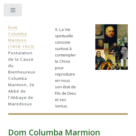
Toggle
Dom
9. La Vie
Columba
spirituelle
Marmion
consiste
(1858-1923)
surtout à
Postulation
contempler
de la Cause
le Christ
du
pour
Bienheureux
reproduire
Columba
en nous
Marmion, 3e
son état de
Abbé de
Fils de Dieu
l'Abbaye de
et ses
Maredsous
Vertus.
Dom Columba Marmion