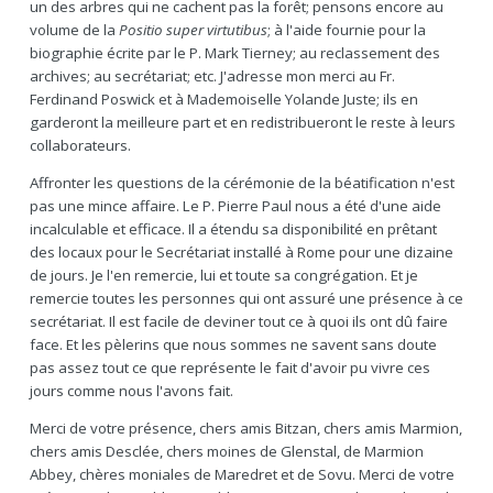
un des arbres qui ne cachent pas la forêt; pensons encore au
volume de la
Positio super virtutibus
; à l'aide fournie pour la
biographie écrite par le P. Mark Tierney; au reclassement des
archives; au secrétariat; etc. J'adresse mon merci au Fr.
Ferdinand Poswick et à Mademoiselle Yolande Juste; ils en
garderont la meilleure part et en redistribueront le reste à leurs
collaborateurs.
Affronter les questions de la cérémonie de la béatification n'est
pas une mince affaire. Le P. Pierre Paul nous a été d'une aide
incalculable et efficace. Il a étendu sa disponibilité en prêtant
des locaux pour le Secrétariat installé à Rome pour une dizaine
de jours. Je l'en remercie, lui et toute sa congrégation. Et je
remercie toutes les personnes qui ont assuré une présence à ce
secrétariat. Il est facile de deviner tout ce à quoi ils ont dû faire
face. Et les pèlerins que nous sommes ne savent sans doute
pas assez tout ce que représente le fait d'avoir pu vivre ces
jours comme nous l'avons fait.
Merci de votre présence, chers amis Bitzan, chers amis Marmion,
chers amis Desclée, chers moines de Glenstal, de Marmion
Abbey, chères moniales de Maredret et de Sovu. Merci de votre