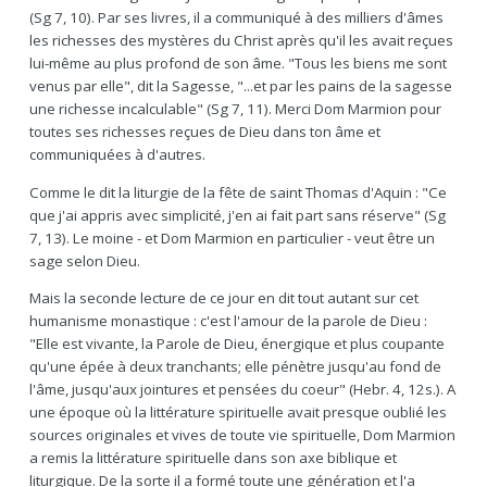
(Sg 7, 10). Par ses livres, il a communiqué à des milliers d'âmes
les richesses des mystères du Christ après qu'il les avait reçues
lui-même au plus profond de son âme. "Tous les biens me sont
venus par elle", dit la Sagesse, "...et par les pains de la sagesse
une richesse incalculable" (Sg 7, 11). Merci Dom Marmion pour
toutes ses richesses reçues de Dieu dans ton âme et
communiquées à d'autres.
Comme le dit la liturgie de la fête de saint Thomas d'Aquin : "Ce
que j'ai appris avec simplicité, j'en ai fait part sans réserve" (Sg
7, 13). Le moine - et Dom Marmion en particulier - veut être un
sage selon Dieu.
Mais la seconde lecture de ce jour en dit tout autant sur cet
humanisme monastique : c'est l'amour de la parole de Dieu :
"Elle est vivante, la Parole de Dieu, énergique et plus coupante
qu'une épée à deux tranchants; elle pénètre jusqu'au fond de
l'âme, jusqu'aux jointures et pensées du coeur" (Hebr. 4, 12s.). A
une époque où la littérature spirituelle avait presque oublié les
sources originales et vives de toute vie spirituelle, Dom Marmion
a remis la littérature spirituelle dans son axe biblique et
liturgique. De la sorte il a formé toute une génération et l'a