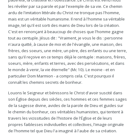
pauvreté, la chasteté et l'obéissance. Le Christ est venu nous
les révéler par sa parole et par l'exemple de sa vie. Ce chemin
ardu de l'imitation littérale du Christ ne tronque pas l'homme,
mais est un véritable humanisme. Il rend à l'homme sa véritable
image, tel qu'il est sorti des mains de Dieu lors de la création.
C'est en renonçant à beaucoup de choses que l'homme gagne
tout au centuple. Jésus dit : "Vraiment, je vous le dis : personne
n'aura quitté, à cause de moi et de l'évangile, une maison, des
frères, des soeurs, une mère, un père, des enfants ou une terre,
sans qu'il reçoive en ce temps déjà le centuple : maisons, frères,
soeurs, mère, enfants et terres, avec des persécutions, et dans
le monde à venir, la vie éternelle" (Mc 10). Le moine - et en
particulier Dom Marmion - a compris cela. C'est pourquoi il
connaît les chemins secrets de bonheur.
Louons le Seigneur et bénissons le Christ d'avoir suscité dans
son Église depuis des siècles, ces hommes et ces femmes sages
de la sagesse divine, avides de la parole de Dieu et guides sur
le chemin du bonheur, ces véritables humanistes, qui tentent à
travers les vicissitudes de l'histoire de l'Église et de leurs
propres faiblesses individuelles et collectives, l'image originale
de l'homme tel que Dieu l'a imaginé à l'aube de sa création.