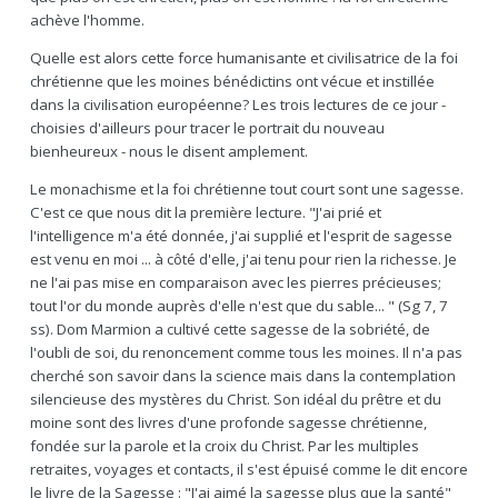
achève l'homme.
Quelle est alors cette force humanisante et civilisatrice de la foi
chrétienne que les moines bénédictins ont vécue et instillée
dans la civilisation européenne? Les trois lectures de ce jour -
choisies d'ailleurs pour tracer le portrait du nouveau
bienheureux - nous le disent amplement.
Le monachisme et la foi chrétienne tout court sont une sagesse.
C'est ce que nous dit la première lecture. "J'ai prié et
l'intelligence m'a été donnée, j'ai supplié et l'esprit de sagesse
est venu en moi ... à côté d'elle, j'ai tenu pour rien la richesse. Je
ne l'ai pas mise en comparaison avec les pierres précieuses;
tout l'or du monde auprès d'elle n'est que du sable... " (Sg 7, 7
ss). Dom Marmion a cultivé cette sagesse de la sobriété, de
l'oubli de soi, du renoncement comme tous les moines. Il n'a pas
cherché son savoir dans la science mais dans la contemplation
silencieuse des mystères du Christ. Son idéal du prêtre et du
moine sont des livres d'une profonde sagesse chrétienne,
fondée sur la parole et la croix du Christ. Par les multiples
retraites, voyages et contacts, il s'est épuisé comme le dit encore
le livre de la Sagesse : "J'ai aimé la sagesse plus que la santé"