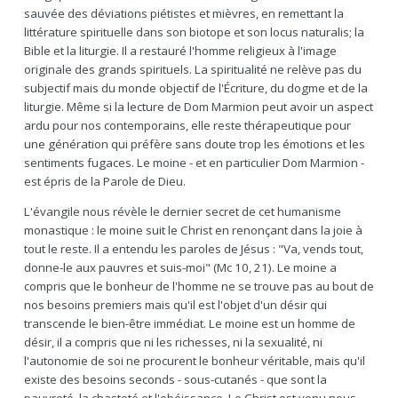
sauvée des déviations piétistes et mièvres, en remettant la
littérature spirituelle dans son biotope et son locus naturalis; la
Bible et la liturgie. Il a restauré l'homme religieux à l'image
originale des grands spirituels. La spiritualité ne relève pas du
subjectif mais du monde objectif de l'Écriture, du dogme et de la
liturgie. Même si la lecture de Dom Marmion peut avoir un aspect
ardu pour nos contemporains, elle reste thérapeutique pour
une génération qui préfère sans doute trop les émotions et les
sentiments fugaces. Le moine - et en particulier Dom Marmion -
est épris de la Parole de Dieu.
L'évangile nous révèle le dernier secret de cet humanisme
monastique : le moine suit le Christ en renonçant dans la joie à
tout le reste. Il a entendu les paroles de Jésus : "Va, vends tout,
donne-le aux pauvres et suis-moi" (Mc 10, 21). Le moine a
compris que le bonheur de l'homme ne se trouve pas au bout de
nos besoins premiers mais qu'il est l'objet d'un désir qui
transcende le bien-être immédiat. Le moine est un homme de
désir, il a compris que ni les richesses, ni la sexualité, ni
l'autonomie de soi ne procurent le bonheur véritable, mais qu'il
existe des besoins seconds - sous-cutanés - que sont la