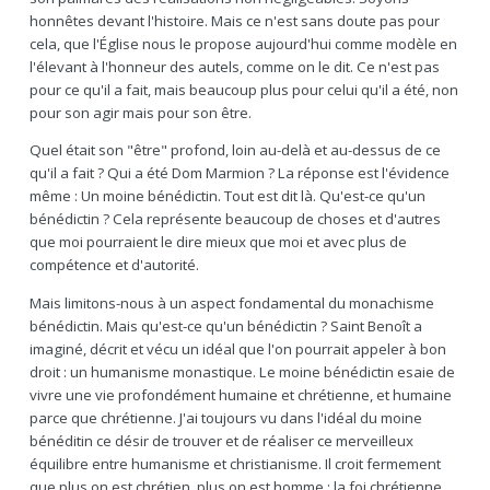
honnêtes devant l'histoire. Mais ce n'est sans doute pas pour
cela, que l'Église nous le propose aujourd'hui comme modèle en
l'élevant à l'honneur des autels, comme on le dit. Ce n'est pas
pour ce qu'il a fait, mais beaucoup plus pour celui qu'il a été, non
pour son agir mais pour son être.
Quel était son "être" profond, loin au-delà et au-dessus de ce
qu'il a fait ? Qui a été Dom Marmion ? La réponse est l'évidence
même : Un moine bénédictin. Tout est dit là. Qu'est-ce qu'un
bénédictin ? Cela représente beaucoup de choses et d'autres
que moi pourraient le dire mieux que moi et avec plus de
compétence et d'autorité.
Mais limitons-nous à un aspect fondamental du monachisme
bénédictin. Mais qu'est-ce qu'un bénédictin ? Saint Benoît a
imaginé, décrit et vécu un idéal que l'on pourrait appeler à bon
droit : un humanisme monastique. Le moine bénédictin esaie de
vivre une vie profondément humaine et chrétienne, et humaine
parce que chrétienne. J'ai toujours vu dans l'idéal du moine
bénéditin ce désir de trouver et de réaliser ce merveilleux
équilibre entre humanisme et christianisme. Il croit fermement
que plus on est chrétien, plus on est homme : la foi chrétienne