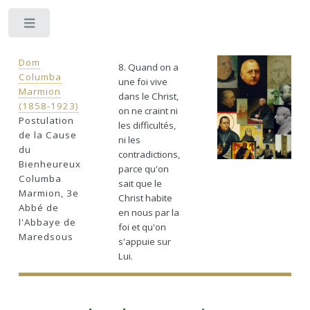
Toggle
Dom
8. Quand on a
Columba
une foi vive
Marmion
dans le Christ,
(1858-1923)
on ne craint ni
Postulation
les difficultés,
de la Cause
ni les
du
contradictions,
Bienheureux
parce qu'on
Columba
sait que le
Marmion, 3e
Christ habite
Abbé de
en nous par la
l'Abbaye de
foi et qu'on
Maredsous
s'appuie sur
Lui.