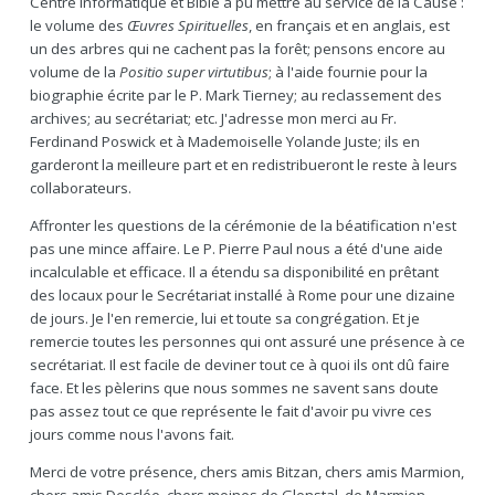
Centre Informatique et Bible a pu mettre au service de la Cause :
le volume des
Œuvres Spirituelles
, en français et en anglais, est
un des arbres qui ne cachent pas la forêt; pensons encore au
volume de la
Positio super virtutibus
; à l'aide fournie pour la
biographie écrite par le P. Mark Tierney; au reclassement des
archives; au secrétariat; etc. J'adresse mon merci au Fr.
Ferdinand Poswick et à Mademoiselle Yolande Juste; ils en
garderont la meilleure part et en redistribueront le reste à leurs
collaborateurs.
Affronter les questions de la cérémonie de la béatification n'est
pas une mince affaire. Le P. Pierre Paul nous a été d'une aide
incalculable et efficace. Il a étendu sa disponibilité en prêtant
des locaux pour le Secrétariat installé à Rome pour une dizaine
de jours. Je l'en remercie, lui et toute sa congrégation. Et je
remercie toutes les personnes qui ont assuré une présence à ce
secrétariat. Il est facile de deviner tout ce à quoi ils ont dû faire
face. Et les pèlerins que nous sommes ne savent sans doute
pas assez tout ce que représente le fait d'avoir pu vivre ces
jours comme nous l'avons fait.
Merci de votre présence, chers amis Bitzan, chers amis Marmion,