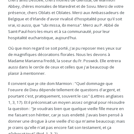
chers amis Desclée, chers moines de Glenstal, de Marmion
Abbey, chères moniales de Maredret et de Sovu. Merci de votre
présence, chers Oblats et Oblates. Merci aux Ambassadeurs de
Belgique et d'Irlande d'avoir rivalisé d'hospitalité pour qu'il soit
vrai, ici aussi, que "ubi missa, ibi mensa". Merci au P. Abbé de
Saint-Paul-hors-les-murs et à sa communauté, pour leur
hospitalité eucharistique, aujourd'hui.
Où que mon regard se soit porté, j'ai pu reposer mes yeux sur
de magnifiques décorations florales. Nous les devons à
Madame Marianna Freddi, la soeur du Fr. Poswick. Elle entrera
aussi dans le cercle de ceux et celles que j'ai beaucoup de
plaisir à mentionner.
Il convient que je cite dom Marmion : "Quel dommage que
l'oeuvre de Dieu dépende tellement de questions d'argent, et
pourtant c'est, pratiquement, souvent le cas" (Lettres anglaises
1, 3, 17). Et il préconisait un moyen assez original pour résoudre
la question : "Je voudrais bien que quelque vieille fille meure en
me faisant son héritier, car je suis endetté. J'avais bien pensé à
donner une drogue à une vieille d'ici qui m'aime beaucoup; mais
je crains qu'elle n'ait pas encore fait son testament, et ça
gâcherait tout" (Ibid, 1, 3, 2).