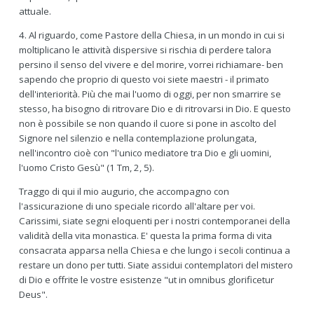
attuale.
4. Al riguardo, come Pastore della Chiesa, in un mondo in cui si
moltiplicano le attività dispersive si rischia di perdere talora
persino il senso del vivere e del morire, vorrei richiamare- ben
sapendo che proprio di questo voi siete maestri - il primato
dell'interiorità. Più che mai l'uomo di oggi, per non smarrire se
stesso, ha bisogno di ritrovare Dio e di ritrovarsi in Dio. E questo
non è possibile se non quando il cuore si pone in ascolto del
Signore nel silenzio e nella contemplazione prolungata,
nell'incontro cioè con "l'unico mediatore tra Dio e gli uomini,
l'uomo Cristo Gesù" (1 Tm, 2, 5).
Traggo di qui il mio augurio, che accompagno con
l'assicurazione di uno speciale ricordo all'altare per voi.
Carissimi, siate segni eloquenti per i nostri contemporanei della
validità della vita monastica. E' questa la prima forma di vita
consacrata apparsa nella Chiesa e che lungo i secoli continua a
restare un dono per tutti. Siate assidui contemplatori del mistero
di Dio e offrite le vostre esistenze "ut in omnibus glorificetur
Deus".