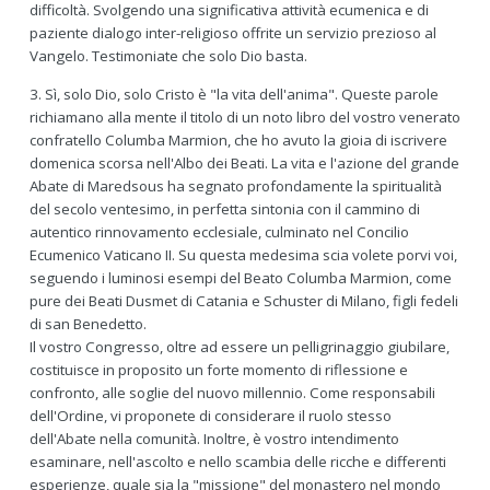
difficoltà. Svolgendo una significativa attività ecumenica e di
paziente dialogo inter-religioso offrite un servizio prezioso al
Vangelo. Testimoniate che solo Dio basta.
3. Sì, solo Dio, solo Cristo è "la vita dell'anima". Queste parole
richiamano alla mente il titolo di un noto libro del vostro venerato
confratello Columba Marmion, che ho avuto la gioia di iscrivere
domenica scorsa nell'Albo dei Beati. La vita e l'azione del grande
Abate di Maredsous ha segnato profondamente la spiritualità
del secolo ventesimo, in perfetta sintonia con il cammino di
autentico rinnovamento ecclesiale, culminato nel Concilio
Ecumenico Vaticano II. Su questa medesima scia volete porvi voi,
seguendo i luminosi esempi del Beato Columba Marmion, come
pure dei Beati Dusmet di Catania e Schuster di Milano, figli fedeli
di san Benedetto.
Il vostro Congresso, oltre ad essere un pelligrinaggio giubilare,
costituisce in proposito un forte momento di riflessione e
confronto, alle soglie del nuovo millennio. Come responsabili
dell'Ordine, vi proponete di considerare il ruolo stesso
dell'Abate nella comunità. Inoltre, è vostro intendimento
esaminare, nell'ascolto e nello scambia delle ricche e differenti
esperienze, quale sia la "missione" del monastero nel mondo