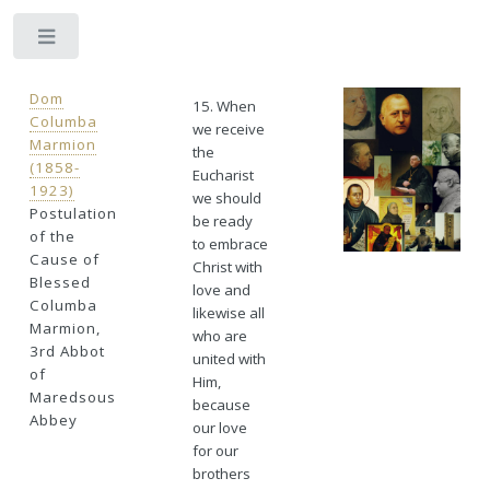
Toggle
Dom
15. When
Columba
we receive
Marmion
the
(1858-
Eucharist
1923)
we should
Postulation
be ready
of the
to embrace
Cause of
Christ with
Blessed
love and
Columba
likewise all
Marmion,
who are
3rd Abbot
united with
of
Him,
Maredsous
because
Abbey
our love
for our
brothers