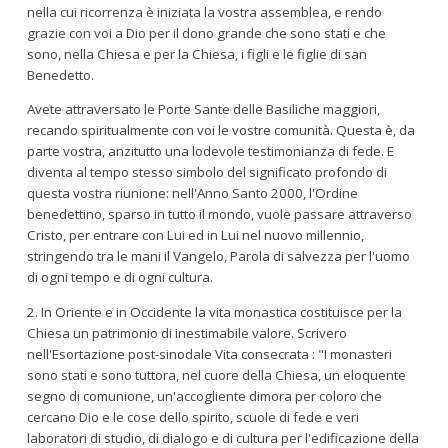
nella cui ricorrenza è iniziata la vostra assemblea, e rendo
grazie con voi a Dio per il dono grande che sono stati e che
sono, nella Chiesa e per la Chiesa, i figli e le figlie di san
Benedetto.
Avete attraversato le Porte Sante delle Basiliche maggiori,
recando spiritualmente con voi le vostre comunità. Questa è, da
parte vostra, anzitutto una lodevole testimonianza di fede. E
diventa al tempo stesso simbolo del significato profondo di
questa vostra riunione: nell'Anno Santo 2000, l'Ordine
benedettino, sparso in tutto il mondo, vuole passare attraverso
Cristo, per entrare con Lui ed in Lui nel nuovo millennio,
stringendo tra le mani il Vangelo, Parola di salvezza per l'uomo
di ogni tempo e di ogni cultura.
2. In Oriente e in Occidente la vita monastica costituisce per la
Chiesa un patrimonio di inestimabile valore. Scrivero
nell'Esortazione post-sinodale Vita consecrata : "I monasteri
sono stati e sono tuttora, nel cuore della Chiesa, un eloquente
segno di comunione, un'accogliente dimora per coloro che
cercano Dio e le cose dello spirito, scuole di fede e veri
laboratori di studio, di dialogo e di cultura per l'edificazione della