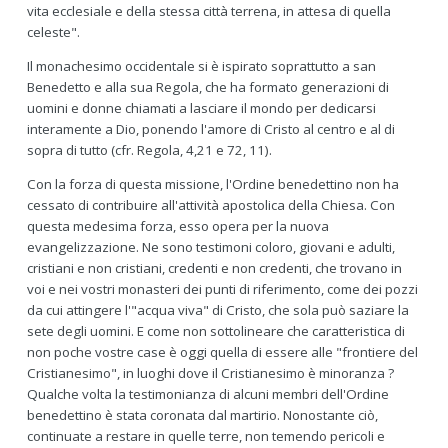
vita ecclesiale e della stessa città terrena, in attesa di quella
celeste".
Il monachesimo occidentale si è ispirato soprattutto a san
Benedetto e alla sua Regola, che ha formato generazioni di
uomini e donne chiamati a lasciare il mondo per dedicarsi
interamente a Dio, ponendo l'amore di Cristo al centro e al di
sopra di tutto (cfr. Regola, 4,21 e 72, 11).
Con la forza di questa missione, l'Ordine benedettino non ha
cessato di contribuire all'attività apostolica della Chiesa. Con
questa medesima forza, esso opera per la nuova
evangelizzazione. Ne sono testimoni coloro, giovani e adulti,
cristiani e non cristiani, credenti e non credenti, che trovano in
voi e nei vostri monasteri dei punti di riferimento, come dei pozzi
da cui attingere l'"acqua viva" di Cristo, che sola può saziare la
sete degli uomini. E come non sottolineare che caratteristica di
non poche vostre case è oggi quella di essere alle "frontiere del
Cristianesimo", in luoghi dove il Cristianesimo è minoranza ?
Qualche volta la testimonianza di alcuni membri dell'Ordine
benedettino è stata coronata dal martirio. Nonostante ciò,
continuate a restare in quelle terre, non temendo pericoli e