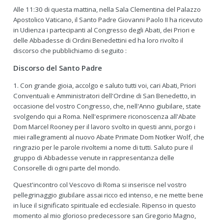
Alle 11:30 di questa mattina, nella Sala Clementina del Palazzo
Apostolico Vaticano, il Santo Padre Giovanni Paolo II ha ricevuto
in Udienza i partecipanti al Congresso degli Abati, dei Priori e
delle Abbadesse di Ordini Benedettini ed ha loro rivolto il
discorso che pubblichiamo di seguito :
Discorso del Santo Padre
1. Con grande gioia, accolgo e saluto tutti voi, cari Abati, Priori
Conventuali e Amministratori dell'Ordine di San Benedetto, in
occasione del vostro Congresso, che, nell'Anno giubilare, state
svolgendo qui a Roma. Nell'esprimere riconoscenza all'Abate
Dom Marcel Rooney per il lavoro svolto in questi anni, porgo i
miei rallegramenti al nuovo Abate Primate Dom Notker Wolf, che
ringrazio per le parole rivoltemi a nome di tutti. Saluto pure il
gruppo di Abbadesse venute in rappresentanza delle
Consorelle di ogni parte del mondo.
Quest'incontro col Vescovo di Roma si inserisce nel vostro
pellegrinaggio giubilare assai ricco ed intenso, e ne mette bene
in luce il significato spirituale ed ecclesiale. Ripenso in questo
momento al mio glorioso predecessore san Gregorio Magno,