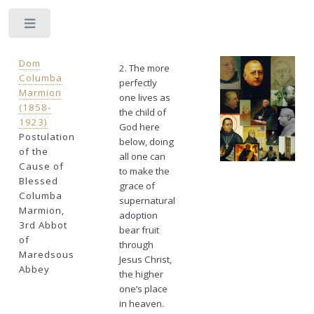
Toggle
Dom
2. The more
Columba
perfectly
Marmion
one lives as
(1858-
the child of
1923)
God here
Postulation
below, doing
of the
all one can
Cause of
to make the
Blessed
grace of
Columba
supernatural
Marmion,
adoption
3rd Abbot
bear fruit
of
through
Maredsous
Jesus Christ,
Abbey
the higher
one’s place
in heaven.