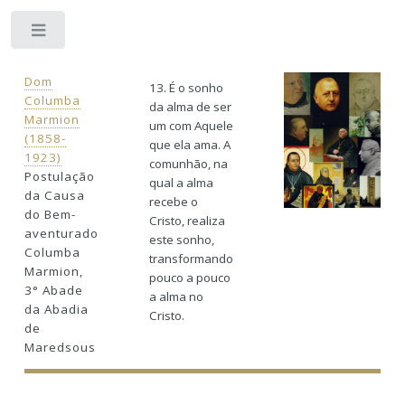
Toggle
Dom
13. É o sonho
Columba
da alma de ser
Marmion
um com Aquele
(1858-
que ela ama. A
1923)
comunhão, na
Postulação
qual a alma
da Causa
recebe o
do Bem-
Cristo, realiza
aventurado
este sonho,
Columba
transformando
Marmion,
pouco a pouco
3° Abade
a alma no
da Abadia
Cristo.
de
Maredsous